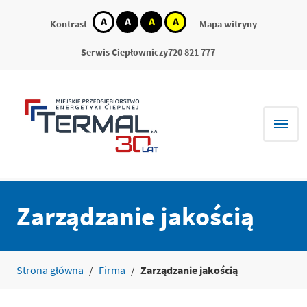
kontrast
kontrast
kontrast
kontrast
Kontrast
Mapa witryny
domyślny
biały
czarny
żółty
tekst
tekst
tekst
na
na
na
Serwis Ciepłowniczy
720 821 777
czarnym
żółtym
czarnym
Zarządzanie jakością
Strona główna
/
Firma
/
Zarządzanie jakością