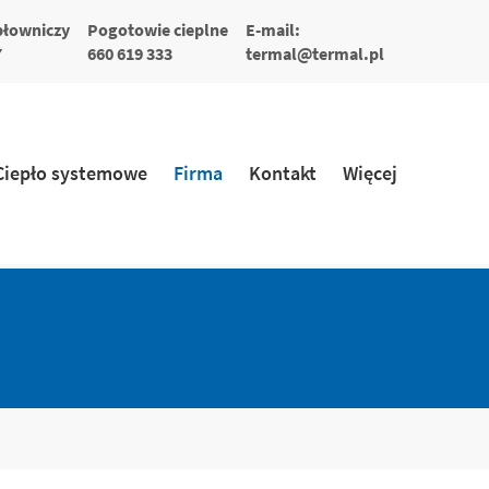
płowniczy
Pogotowie cieplne
E-mail:
7
660 619 333
termal@termal.pl
Ciepło systemowe
Firma
Kontakt
Więcej