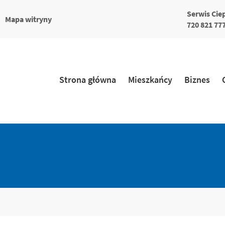
Serwis Cie
większa
a
Mapa witryny
a
ionka
720 821 77
ka
Strona główna
Mieszkańcy
Biznes