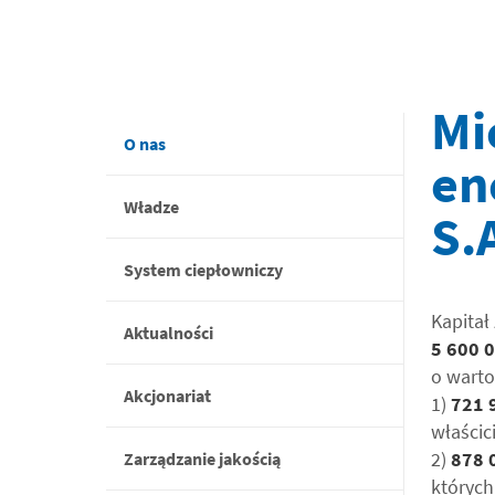
Mi
O nas
en
Władze
S.
System ciepłowniczy
Kapitał
Aktualności
5 600 0
o warto
Akcjonariat
1)
721 
właścic
2)
878 
Zarządzanie jakością
których