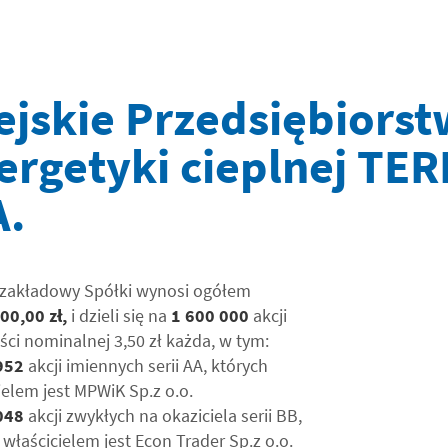
ejskie Przedsiębiors
ergetyki cieplnej TE
A.
 zakładowy Spółki wynosi ogółem
00,00 zł,
i dzieli się na
1 600 000
akcji
ści nominalnej 3,50 zł każda, w tym:
952
akcji imiennych serii AA, których
ielem jest MPWiK Sp.z o.o.
048
akcji zwykłych na okaziciela serii BB,
 właścicielem jest Econ Trader Sp.z o.o.