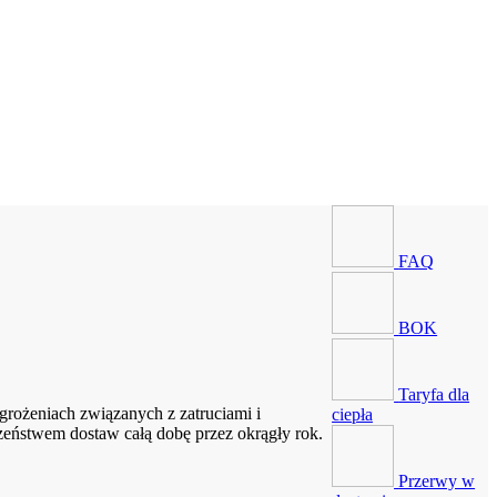
FAQ
BOK
Taryfa dla
rożeniach związanych z zatruciami i
ciepła
zeństwem dostaw całą dobę przez okrągły rok.
Przerwy w