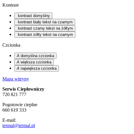
Kontrast
kontrast domyślny
kontrast biały tekst na czarnym
kontrast czarny tekst na żółtym
kontrast żółty tekst na czarnym
Czcionka
A
domyślna czcionka
A
większa czcionka
A
największa czcionka
Mapa witryny
Serwis Ciepłowniczy
720 821 777
Pogotowie cieplne
660 619 333
E-mail:
termal@termal.pl