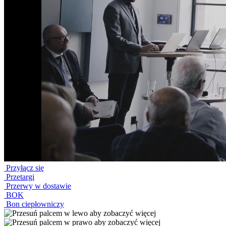
Przyłącz się
Przetargi
Przerwy w dostawie
BOK
Bon ciepłowniczy