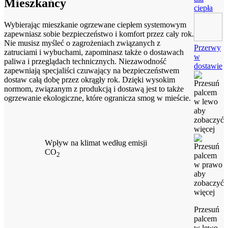
Mieszkańcy
ciepła
Wybierając mieszkanie ogrzewane ciepłem systemowym
zapewniasz sobie bezpieczeństwo i komfort przez cały rok.
Nie musisz myśleć o zagrożeniach związanych z
Przerwy
zatruciami i wybuchami, zapominasz także o dostawach
w
paliwa i przeglądach technicznych. Niezawodność
dostawie
zapewniają specjaliści czuwający na bezpieczeństwem
dostaw całą dobę przez okrągły rok. Dzięki wysokim
normom, związanym z produkcją i dostawą jest to także
ogrzewanie ekologiczne, które ogranicza smog w mieście.
Wpływ na klimat według emisji
CO
2
Przesuń
palcem
w lewo