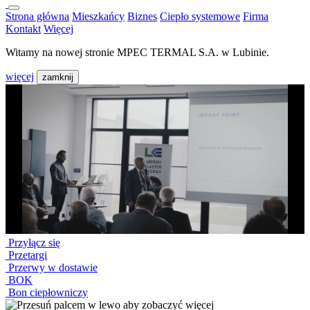
Strona główna
Mieszkańcy
Biznes
Ciepło systemowe
Firma
Kontakt
Więcej
Witamy na nowej stronie MPEC TERMAL S.A. w Lubinie.
więcej
zamknij
Przyłącz się
Przetargi
Przerwy w dostawie
BOK
Bon ciepłowniczy