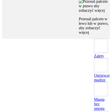
Przesuń palcem w
lewo lub w prawo,
aby zobaczyć
więcej
Zalety
Ogrzewaj
mądrze
Miasta
bez
smogu