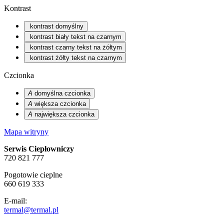
Kontrast
kontrast domyślny
kontrast biały tekst na czarnym
kontrast czarny tekst na żółtym
kontrast żółty tekst na czarnym
Czcionka
A
domyślna czcionka
A
większa czcionka
A
największa czcionka
Mapa witryny
Serwis Ciepłowniczy
720 821 777
Pogotowie cieplne
660 619 333
E-mail:
termal@termal.pl