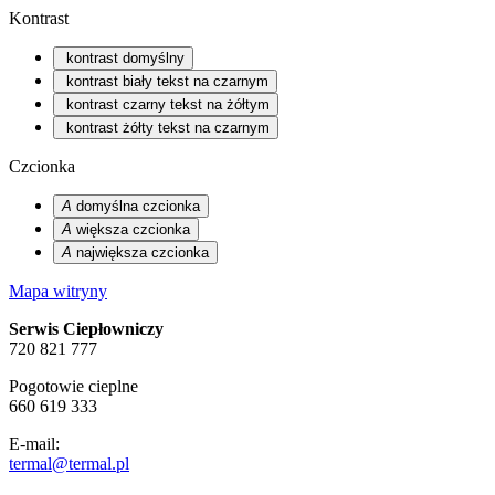
Kontrast
kontrast domyślny
kontrast biały tekst na czarnym
kontrast czarny tekst na żółtym
kontrast żółty tekst na czarnym
Czcionka
A
domyślna czcionka
A
większa czcionka
A
największa czcionka
Mapa witryny
Serwis Ciepłowniczy
720 821 777
Pogotowie cieplne
660 619 333
E-mail:
termal@termal.pl