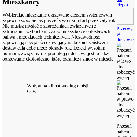
Mieszkańcy
ciepła
Wybierając mieszkanie ogrzewane ciepłem systemowym
zapewniasz sobie bezpieczeństwo i komfort przez cały rok.
Nie musisz myśleć o zagrożeniach związanych z
Przerwy
zatruciami i wybuchami, zapominasz także o dostawach
w
paliwa i przeglądach technicznych. Niezawodność
dostawie
zapewniają specjaliści czuwający na bezpieczeństwem
dostaw całą dobę przez okrągły rok. Dzięki wysokim
normom, związanym z produkcją i dostawą jest to także
ogrzewanie ekologiczne, które ogranicza smog w mieście.
Wpływ na klimat według emisji
CO
2
Przesuń
palcem
w lewo