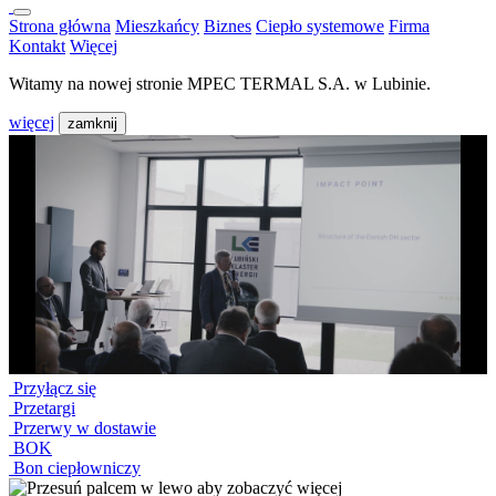
Strona główna
Mieszkańcy
Biznes
Ciepło systemowe
Firma
Kontakt
Więcej
Witamy na nowej stronie MPEC TERMAL S.A. w Lubinie.
więcej
zamknij
Przyłącz się
Przetargi
Przerwy w dostawie
BOK
Bon ciepłowniczy