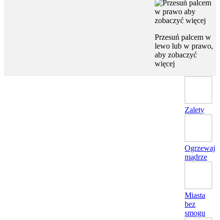
Przesuń palcem w
lewo lub w prawo,
aby zobaczyć
więcej
Zalety
Ogrzewaj
mądrze
Miasta
bez
smogu