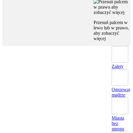
Przesuń palcem w
lewo lub w prawo,
aby zobaczyć
więcej
Zalety
Ogrzewaj
mądrze
Miasta
bez
smogu