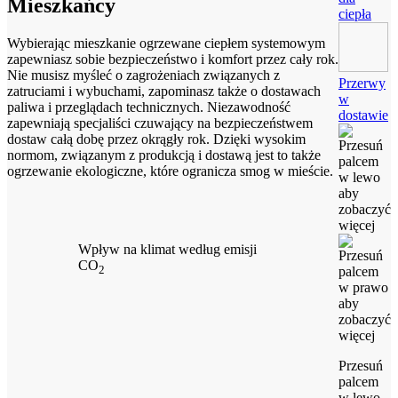
Mieszkańcy
ciepła
Wybierając mieszkanie ogrzewane ciepłem systemowym
zapewniasz sobie bezpieczeństwo i komfort przez cały rok.
Nie musisz myśleć o zagrożeniach związanych z
Przerwy
zatruciami i wybuchami, zapominasz także o dostawach
w
paliwa i przeglądach technicznych. Niezawodność
dostawie
zapewniają specjaliści czuwający na bezpieczeństwem
dostaw całą dobę przez okrągły rok. Dzięki wysokim
normom, związanym z produkcją i dostawą jest to także
ogrzewanie ekologiczne, które ogranicza smog w mieście.
Wpływ na klimat według emisji
CO
2
Przesuń
palcem
w lewo