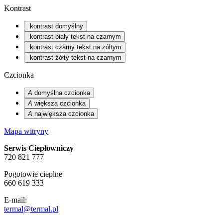
Kontrast
kontrast domyślny
kontrast biały tekst na czarnym
kontrast czarny tekst na żółtym
kontrast żółty tekst na czarnym
Czcionka
A
domyślna czcionka
A
większa czcionka
A
największa czcionka
Mapa witryny
Serwis Ciepłowniczy
720 821 777
Pogotowie cieplne
660 619 333
E-mail:
termal@termal.pl