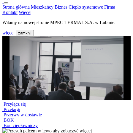
Strona główna
Mieszkańcy
Biznes
Ciepło systemowe
Firma
Kontakt
Więcej
Witamy na nowej stronie MPEC TERMAL S.A. w Lubinie.
więcej
zamknij
Przyłącz się
Przetargi
Przerwy w dostawie
BOK
Bon ciepłowniczy