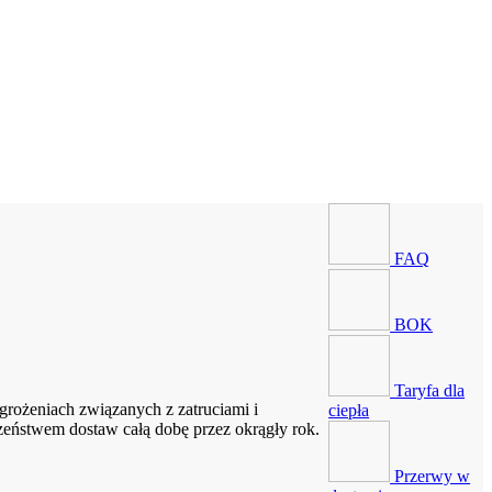
FAQ
BOK
Taryfa dla
rożeniach związanych z zatruciami i
ciepła
zeństwem dostaw całą dobę przez okrągły rok.
Przerwy w