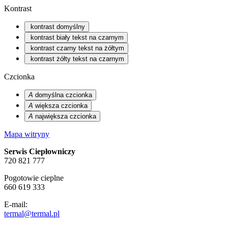
Kontrast
kontrast domyślny
kontrast biały tekst na czarnym
kontrast czarny tekst na żółtym
kontrast żółty tekst na czarnym
Czcionka
A
domyślna czcionka
A
większa czcionka
A
największa czcionka
Mapa witryny
Serwis Ciepłowniczy
720 821 777
Pogotowie cieplne
660 619 333
E-mail:
termal@termal.pl