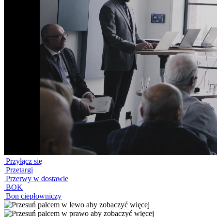
Przyłącz się
Przetargi
Przerwy w dostawie
BOK
Bon ciepłowniczy