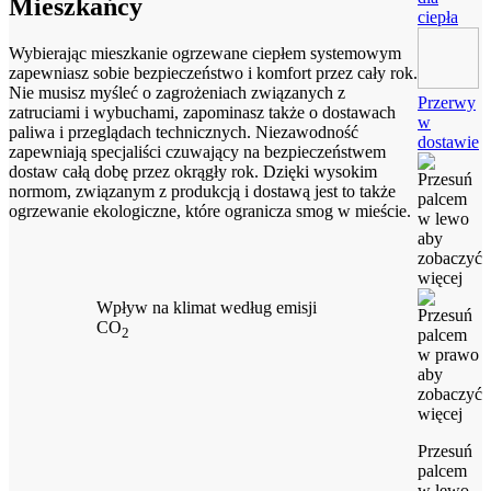
Mieszkańcy
ciepła
Wybierając mieszkanie ogrzewane ciepłem systemowym
zapewniasz sobie bezpieczeństwo i komfort przez cały rok.
Nie musisz myśleć o zagrożeniach związanych z
Przerwy
zatruciami i wybuchami, zapominasz także o dostawach
w
paliwa i przeglądach technicznych. Niezawodność
dostawie
zapewniają specjaliści czuwający na bezpieczeństwem
dostaw całą dobę przez okrągły rok. Dzięki wysokim
normom, związanym z produkcją i dostawą jest to także
ogrzewanie ekologiczne, które ogranicza smog w mieście.
Wpływ na klimat według emisji
CO
2
Przesuń
palcem
w lewo