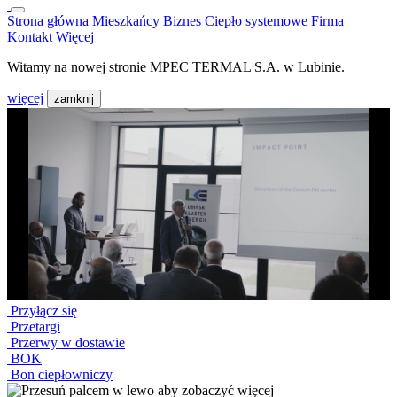
Strona główna
Mieszkańcy
Biznes
Ciepło systemowe
Firma
Kontakt
Więcej
Witamy na nowej stronie MPEC TERMAL S.A. w Lubinie.
więcej
zamknij
Przyłącz się
Przetargi
Przerwy w dostawie
BOK
Bon ciepłowniczy