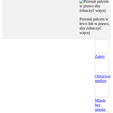
Przesuń palcem w
lewo lub w prawo,
aby zobaczyć
więcej
Zalety
Ogrzewaj
mądrze
Miasta
bez
smogu