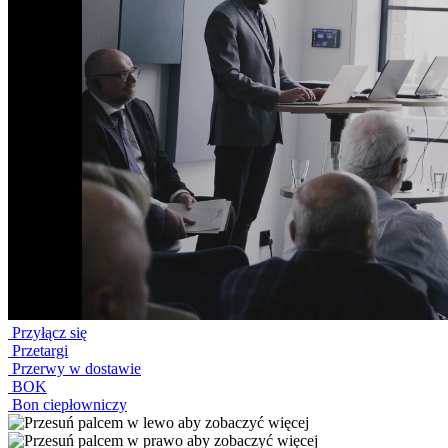
Przyłącz się
Przetargi
Przerwy w dostawie
BOK
Bon ciepłowniczy