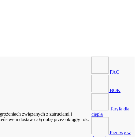
FAQ
BOK
Taryfa dla
rożeniach związanych z zatruciami i
ciepła
zeństwem dostaw całą dobę przez okrągły rok.
Przerwy w