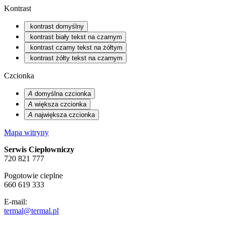
Kontrast
kontrast domyślny
kontrast biały tekst na czarnym
kontrast czarny tekst na żółtym
kontrast żółty tekst na czarnym
Czcionka
A
domyślna czcionka
A
większa czcionka
A
największa czcionka
Mapa witryny
Serwis Ciepłowniczy
720 821 777
Pogotowie cieplne
660 619 333
E-mail:
termal@termal.pl