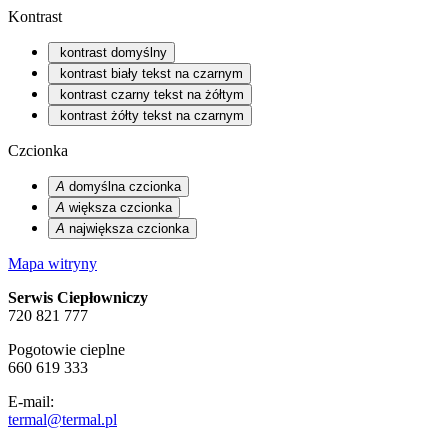
Kontrast
kontrast domyślny
kontrast biały tekst na czarnym
kontrast czarny tekst na żółtym
kontrast żółty tekst na czarnym
Czcionka
A
domyślna czcionka
A
większa czcionka
A
największa czcionka
Mapa witryny
Serwis Ciepłowniczy
720 821 777
Pogotowie cieplne
660 619 333
E-mail:
termal@termal.pl