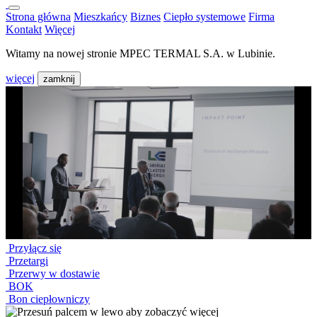
Strona główna
Mieszkańcy
Biznes
Ciepło systemowe
Firma
Kontakt
Więcej
Witamy na nowej stronie MPEC TERMAL S.A. w Lubinie.
więcej
zamknij
Przyłącz się
Przetargi
Przerwy w dostawie
BOK
Bon ciepłowniczy