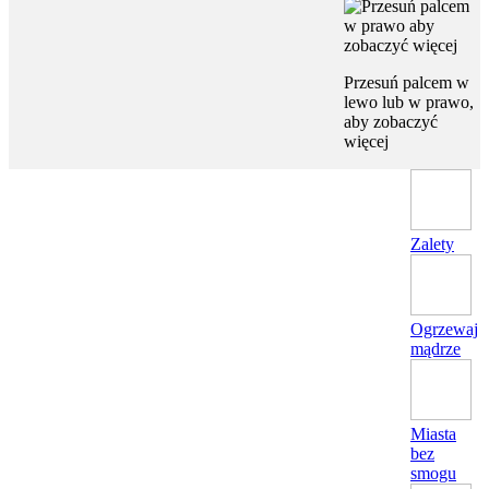
Przesuń palcem w
lewo lub w prawo,
aby zobaczyć
więcej
Zalety
Ogrzewaj
mądrze
Miasta
bez
smogu