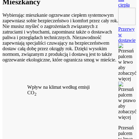
Mieszkańcy
ciepła
Wybierając mieszkanie ogrzewane ciepłem systemowym
zapewniasz sobie bezpieczeństwo i komfort przez cały rok.
Nie musisz myśleć o zagrożeniach związanych z
Przerwy
zatruciami i wybuchami, zapominasz także o dostawach
w
paliwa i przeglądach technicznych. Niezawodność
dostawie
zapewniają specjaliści czuwający na bezpieczeństwem
dostaw całą dobę przez okrągły rok. Dzięki wysokim
normom, związanym z produkcją i dostawą jest to także
ogrzewanie ekologiczne, które ogranicza smog w mieście.
Wpływ na klimat według emisji
CO
2
Przesuń
palcem
w lewo