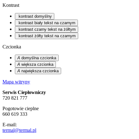
Kontrast
kontrast domyślny
kontrast biały tekst na czarnym
kontrast czarny tekst na żółtym
kontrast żółty tekst na czarnym
Czcionka
A
domyślna czcionka
A
większa czcionka
A
największa czcionka
Mapa witryny
Serwis Ciepłowniczy
720 821 777
Pogotowie cieplne
660 619 333
E-mail:
termal@termal.pl