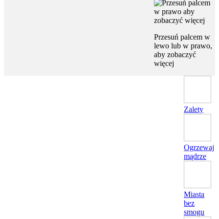
Przesuń palcem w
lewo lub w prawo,
aby zobaczyć
więcej
Zalety
Ogrzewaj
mądrze
Miasta
bez
smogu