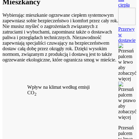
Mieszkańcy
ciepła
Wybierając mieszkanie ogrzewane ciepłem systemowym
zapewniasz sobie bezpieczeństwo i komfort przez cały rok.
Nie musisz myśleć o zagrożeniach związanych z
Przerwy
zatruciami i wybuchami, zapominasz także o dostawach
w
paliwa i przeglądach technicznych. Niezawodność
dostawie
zapewniają specjaliści czuwający na bezpieczeństwem
dostaw całą dobę przez okrągły rok. Dzięki wysokim
normom, związanym z produkcją i dostawą jest to także
ogrzewanie ekologiczne, które ogranicza smog w mieście.
Wpływ na klimat według emisji
CO
2
Przesuń
palcem
w lewo