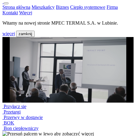
Strona główna
Mieszkańcy
Biznes
Ciepło systemowe
Firma
Kontakt
Więcej
Witamy na nowej stronie MPEC TERMAL S.A. w Lubinie.
więcej
zamknij
Przyłącz się
Przetargi
Przerwy w dostawie
BOK
Bon ciepłowniczy