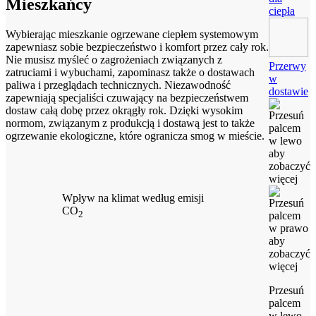
Mieszkańcy
ciepła
Wybierając mieszkanie ogrzewane ciepłem systemowym
zapewniasz sobie bezpieczeństwo i komfort przez cały rok.
Nie musisz myśleć o zagrożeniach związanych z
Przerwy
zatruciami i wybuchami, zapominasz także o dostawach
w
paliwa i przeglądach technicznych. Niezawodność
dostawie
zapewniają specjaliści czuwający na bezpieczeństwem
dostaw całą dobę przez okrągły rok. Dzięki wysokim
normom, związanym z produkcją i dostawą jest to także
ogrzewanie ekologiczne, które ogranicza smog w mieście.
Wpływ na klimat według emisji
CO
2
Przesuń
palcem
w lewo