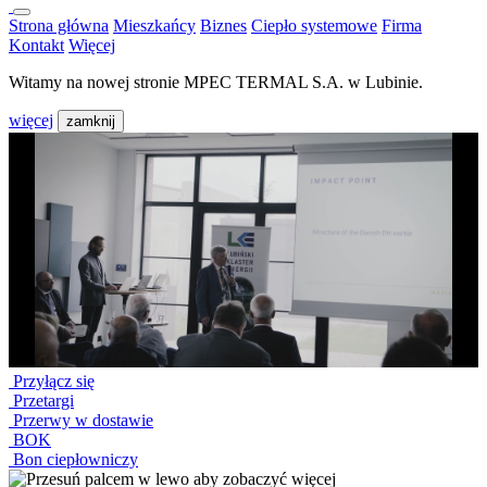
Strona główna
Mieszkańcy
Biznes
Ciepło systemowe
Firma
Kontakt
Więcej
Witamy na nowej stronie MPEC TERMAL S.A. w Lubinie.
więcej
zamknij
Przyłącz się
Przetargi
Przerwy w dostawie
BOK
Bon ciepłowniczy