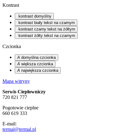
Kontrast
kontrast domyślny
kontrast biały tekst na czarnym
kontrast czarny tekst na żółtym
kontrast żółty tekst na czarnym
Czcionka
A
domyślna czcionka
A
większa czcionka
A
największa czcionka
Mapa witryny
Serwis Ciepłowniczy
720 821 777
Pogotowie cieplne
660 619 333
E-mail:
termal@termal.pl