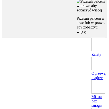
Przesuń palcem w
lewo lub w prawo,
aby zobaczyć
więcej
Zalety
Ogrzewaj
mądrze
Miasta
bez
smogu