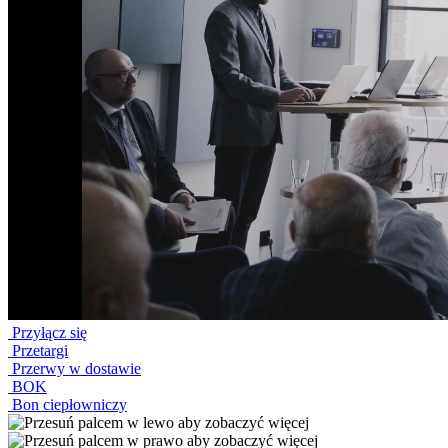
Przyłącz się
Przetargi
Przerwy w dostawie
BOK
Bon ciepłowniczy