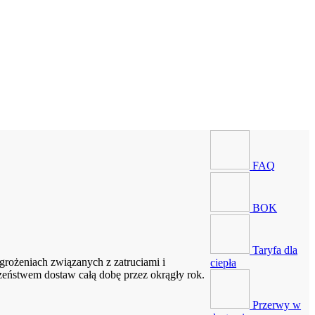
FAQ
BOK
Taryfa dla
rożeniach związanych z zatruciami i
ciepła
zeństwem dostaw całą dobę przez okrągły rok.
Przerwy w