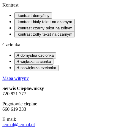
Kontrast
kontrast domyślny
kontrast biały tekst na czarnym
kontrast czarny tekst na żółtym
kontrast żółty tekst na czarnym
Czcionka
A
domyślna czcionka
A
większa czcionka
A
największa czcionka
Mapa witryny
Serwis Ciepłowniczy
720 821 777
Pogotowie cieplne
660 619 333
E-mail:
termal@termal.pl