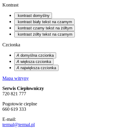
Kontrast
kontrast domyślny
kontrast biały tekst na czarnym
kontrast czarny tekst na żółtym
kontrast żółty tekst na czarnym
Czcionka
A
domyślna czcionka
A
większa czcionka
A
największa czcionka
Mapa witryny
Serwis Ciepłowniczy
720 821 777
Pogotowie cieplne
660 619 333
E-mail:
termal@termal.pl