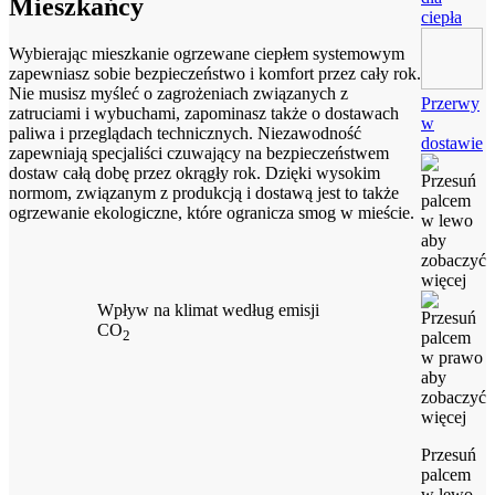
Mieszkańcy
ciepła
Wybierając mieszkanie ogrzewane ciepłem systemowym
zapewniasz sobie bezpieczeństwo i komfort przez cały rok.
Nie musisz myśleć o zagrożeniach związanych z
Przerwy
zatruciami i wybuchami, zapominasz także o dostawach
w
paliwa i przeglądach technicznych. Niezawodność
dostawie
zapewniają specjaliści czuwający na bezpieczeństwem
dostaw całą dobę przez okrągły rok. Dzięki wysokim
normom, związanym z produkcją i dostawą jest to także
ogrzewanie ekologiczne, które ogranicza smog w mieście.
Wpływ na klimat według emisji
CO
2
Przesuń
palcem
w lewo