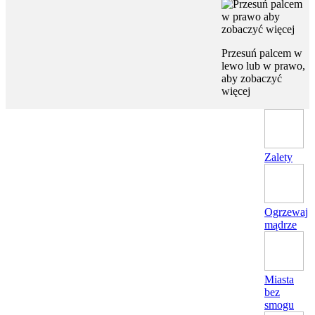
Przesuń palcem w
lewo lub w prawo,
aby zobaczyć
więcej
Zalety
Ogrzewaj
mądrze
Miasta
bez
smogu