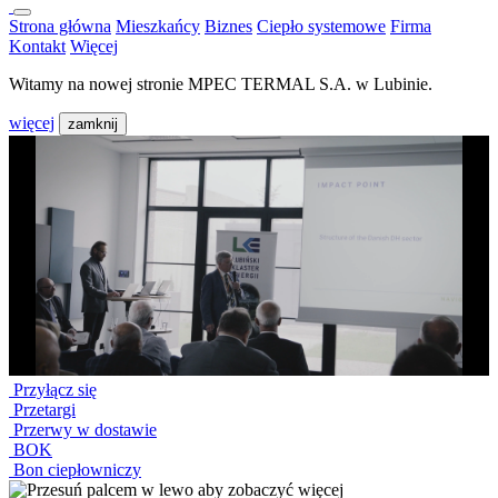
Strona główna
Mieszkańcy
Biznes
Ciepło systemowe
Firma
Kontakt
Więcej
Witamy na nowej stronie MPEC TERMAL S.A. w Lubinie.
więcej
zamknij
Przyłącz się
Przetargi
Przerwy w dostawie
BOK
Bon ciepłowniczy