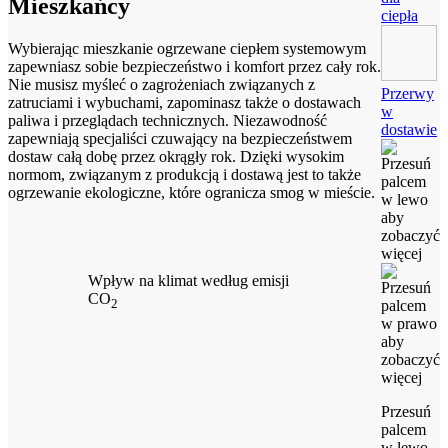
Mieszkańcy
ciepła
Wybierając mieszkanie ogrzewane ciepłem systemowym
zapewniasz sobie bezpieczeństwo i komfort przez cały rok.
Nie musisz myśleć o zagrożeniach związanych z
Przerwy
zatruciami i wybuchami, zapominasz także o dostawach
w
paliwa i przeglądach technicznych. Niezawodność
dostawie
zapewniają specjaliści czuwający na bezpieczeństwem
dostaw całą dobę przez okrągły rok. Dzięki wysokim
normom, związanym z produkcją i dostawą jest to także
ogrzewanie ekologiczne, które ogranicza smog w mieście.
Wpływ na klimat według emisji
CO
2
Przesuń
palcem
w lewo