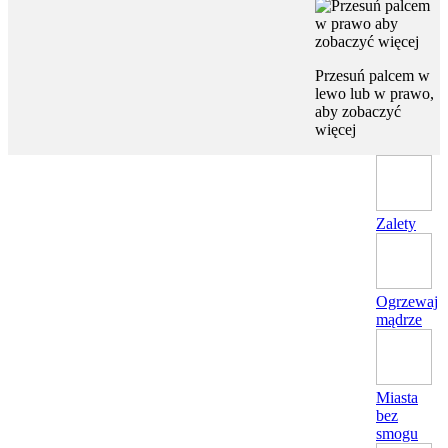
Przesuń palcem w
lewo lub w prawo,
aby zobaczyć
więcej
Zalety
Ogrzewaj
mądrze
Miasta
bez
smogu