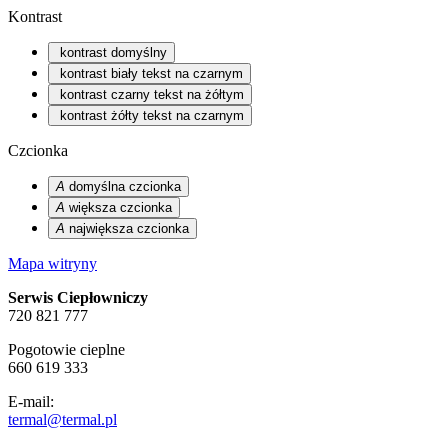
Kontrast
kontrast domyślny
kontrast biały tekst na czarnym
kontrast czarny tekst na żółtym
kontrast żółty tekst na czarnym
Czcionka
A
domyślna czcionka
A
większa czcionka
A
największa czcionka
Mapa witryny
Serwis Ciepłowniczy
720 821 777
Pogotowie cieplne
660 619 333
E-mail:
termal@termal.pl