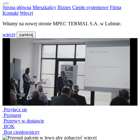
Strona główna
Mieszkańcy
Biznes
Ciepło systemowe
Firma
Kontakt
Więcej
Witamy na nowej stronie MPEC TERMAL S.A. w Lubinie.
więcej
zamknij
Przyłącz się
Przetargi
Przerwy w dostawie
BOK
Bon ciepłowniczy