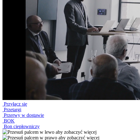
Przyłącz się
Przetargi
Przerwy w dostawie
BOK
Bon ciepłowniczy