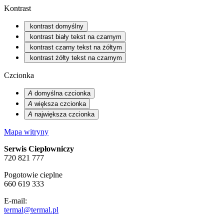
Kontrast
kontrast domyślny
kontrast biały tekst na czarnym
kontrast czarny tekst na żółtym
kontrast żółty tekst na czarnym
Czcionka
A
domyślna czcionka
A
większa czcionka
A
największa czcionka
Mapa witryny
Serwis Ciepłowniczy
720 821 777
Pogotowie cieplne
660 619 333
E-mail:
termal@termal.pl