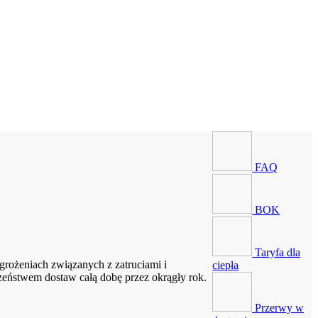
FAQ
BOK
Taryfa dla
rożeniach związanych z zatruciami i
ciepła
zeństwem dostaw całą dobę przez okrągły rok.
Przerwy w