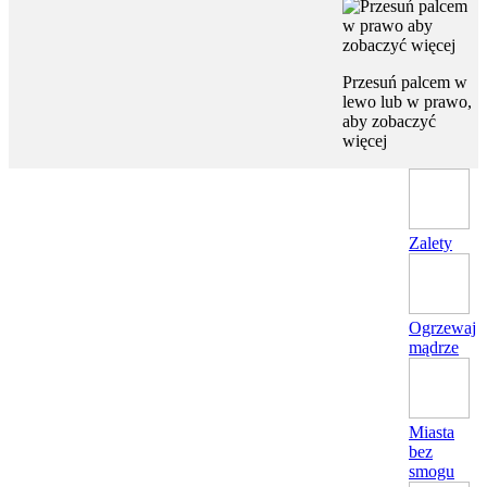
Przesuń palcem w
lewo lub w prawo,
aby zobaczyć
więcej
Zalety
Ogrzewaj
mądrze
Miasta
bez
smogu