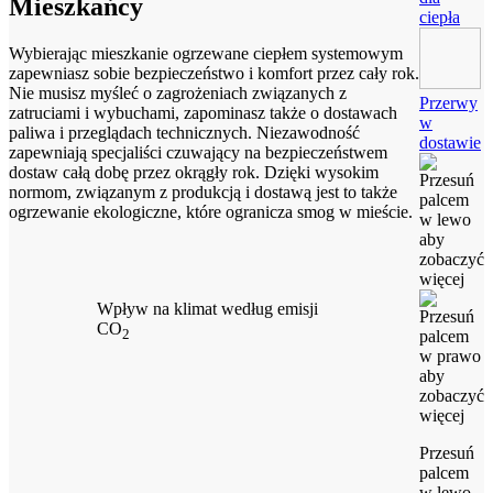
Mieszkańcy
ciepła
Wybierając mieszkanie ogrzewane ciepłem systemowym
zapewniasz sobie bezpieczeństwo i komfort przez cały rok.
Nie musisz myśleć o zagrożeniach związanych z
Przerwy
zatruciami i wybuchami, zapominasz także o dostawach
w
paliwa i przeglądach technicznych. Niezawodność
dostawie
zapewniają specjaliści czuwający na bezpieczeństwem
dostaw całą dobę przez okrągły rok. Dzięki wysokim
normom, związanym z produkcją i dostawą jest to także
ogrzewanie ekologiczne, które ogranicza smog w mieście.
Wpływ na klimat według emisji
CO
2
Przesuń
palcem
w lewo