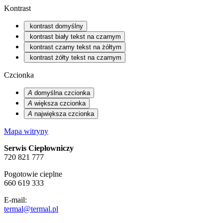
Kontrast
kontrast domyślny
kontrast biały tekst na czarnym
kontrast czarny tekst na żółtym
kontrast żółty tekst na czarnym
Czcionka
A
domyślna czcionka
A
większa czcionka
A
największa czcionka
Mapa witryny
Serwis Ciepłowniczy
720 821 777
Pogotowie cieplne
660 619 333
E-mail:
termal@termal.pl