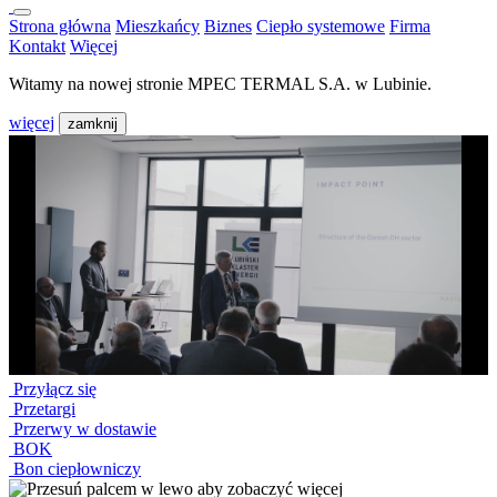
Strona główna
Mieszkańcy
Biznes
Ciepło systemowe
Firma
Kontakt
Więcej
Witamy na nowej stronie MPEC TERMAL S.A. w Lubinie.
więcej
zamknij
Przyłącz się
Przetargi
Przerwy w dostawie
BOK
Bon ciepłowniczy