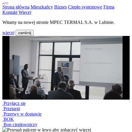
Strona główna
Mieszkańcy
Biznes
Ciepło systemowe
Firma
Kontakt
Więcej
Witamy na nowej stronie MPEC TERMAL S.A. w Lubinie.
więcej
zamknij
Przyłącz się
Przetargi
Przerwy w dostawie
BOK
Bon ciepłowniczy