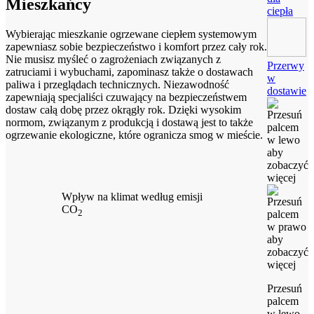
Mieszkańcy
ciepła
Wybierając mieszkanie ogrzewane ciepłem systemowym
zapewniasz sobie bezpieczeństwo i komfort przez cały rok.
Nie musisz myśleć o zagrożeniach związanych z
Przerwy
zatruciami i wybuchami, zapominasz także o dostawach
w
paliwa i przeglądach technicznych. Niezawodność
dostawie
zapewniają specjaliści czuwający na bezpieczeństwem
dostaw całą dobę przez okrągły rok. Dzięki wysokim
normom, związanym z produkcją i dostawą jest to także
ogrzewanie ekologiczne, które ogranicza smog w mieście.
Wpływ na klimat według emisji
CO
2
Przesuń
palcem
w lewo