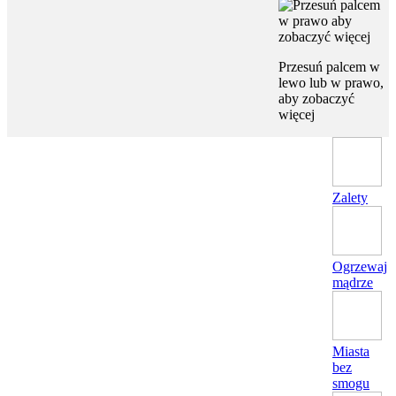
Przesuń palcem w
lewo lub w prawo,
aby zobaczyć
więcej
Zalety
Ogrzewaj
mądrze
Miasta
bez
smogu