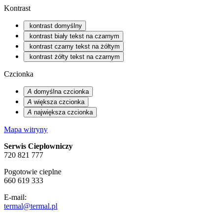
Kontrast
kontrast domyślny
kontrast biały tekst na czarnym
kontrast czarny tekst na żółtym
kontrast żółty tekst na czarnym
Czcionka
A
domyślna czcionka
A
większa czcionka
A
największa czcionka
Mapa witryny
Serwis Ciepłowniczy
720 821 777
Pogotowie cieplne
660 619 333
E-mail:
termal@termal.pl