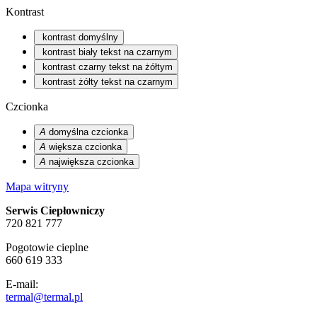
Kontrast
kontrast domyślny
kontrast biały tekst na czarnym
kontrast czarny tekst na żółtym
kontrast żółty tekst na czarnym
Czcionka
A
domyślna czcionka
A
większa czcionka
A
największa czcionka
Mapa witryny
Serwis Ciepłowniczy
720 821 777
Pogotowie cieplne
660 619 333
E-mail:
termal@termal.pl