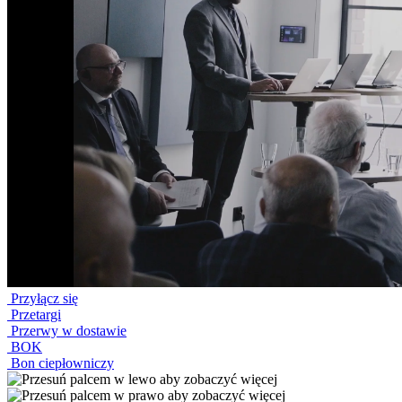
Przyłącz się
Przetargi
Przerwy w dostawie
BOK
Bon ciepłowniczy