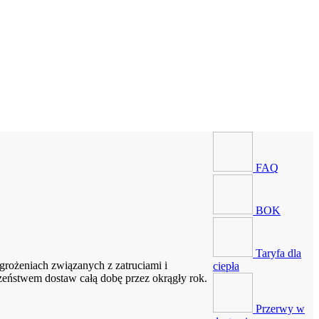
FAQ
BOK
Taryfa dla
rożeniach związanych z zatruciami i
ciepła
zeństwem dostaw całą dobę przez okrągły rok.
Przerwy w