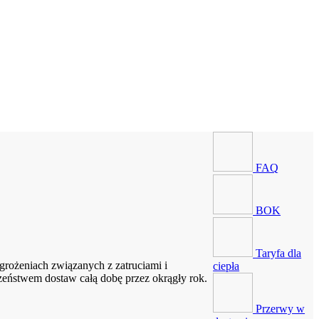
FAQ
BOK
Taryfa dla
rożeniach związanych z zatruciami i
ciepła
zeństwem dostaw całą dobę przez okrągły rok.
Przerwy w