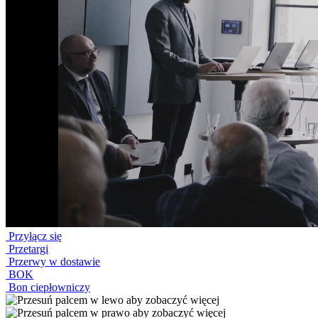
Przyłącz się
Przetargi
Przerwy w dostawie
BOK
Bon ciepłowniczy