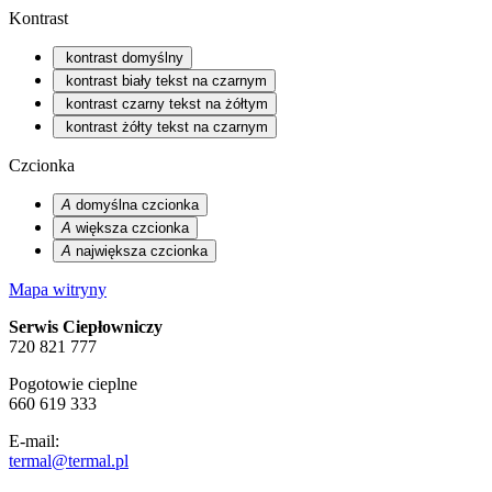
Kontrast
kontrast domyślny
kontrast biały tekst na czarnym
kontrast czarny tekst na żółtym
kontrast żółty tekst na czarnym
Czcionka
A
domyślna czcionka
A
większa czcionka
A
największa czcionka
Mapa witryny
Serwis Ciepłowniczy
720 821 777
Pogotowie cieplne
660 619 333
E-mail:
termal@termal.pl