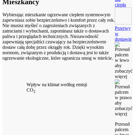
Mieszkańcy
ciepła
Wybierając mieszkanie ogrzewane ciepłem systemowym
zapewniasz sobie bezpieczeństwo i komfort przez cały rok.
Nie musisz myśleć o zagrożeniach związanych z
Przerwy
zatruciami i wybuchami, zapominasz także o dostawach
w
paliwa i przeglądach technicznych. Niezawodność
dostawie
zapewniają specjaliści czuwający na bezpieczeństwem
dostaw całą dobę przez okrągły rok. Dzięki wysokim
normom, związanym z produkcją i dostawą jest to także
ogrzewanie ekologiczne, które ogranicza smog w mieście.
Wpływ na klimat według emisji
CO
2
Przesuń
palcem
w lewo