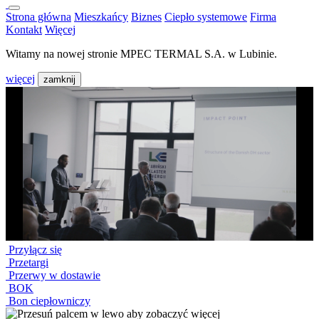
Strona główna
Mieszkańcy
Biznes
Ciepło systemowe
Firma
Kontakt
Więcej
Witamy na nowej stronie MPEC TERMAL S.A. w Lubinie.
więcej
zamknij
Przyłącz się
Przetargi
Przerwy w dostawie
BOK
Bon ciepłowniczy