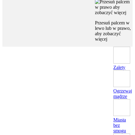
Przesuń palcem w
lewo lub w prawo,
aby zobaczyć
więcej
Zalety
Ogrzewaj
mądrze
Miasta
bez
smogu