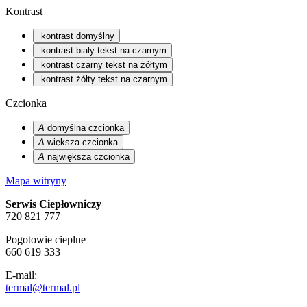
Kontrast
kontrast domyślny
kontrast biały tekst na czarnym
kontrast czarny tekst na żółtym
kontrast żółty tekst na czarnym
Czcionka
A
domyślna czcionka
A
większa czcionka
A
największa czcionka
Mapa witryny
Serwis Ciepłowniczy
720 821 777
Pogotowie cieplne
660 619 333
E-mail:
termal@termal.pl