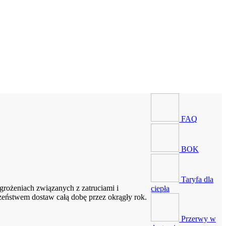
FAQ
BOK
Taryfa dla
rożeniach związanych z zatruciami i
ciepła
zeństwem dostaw całą dobę przez okrągły rok.
Przerwy w