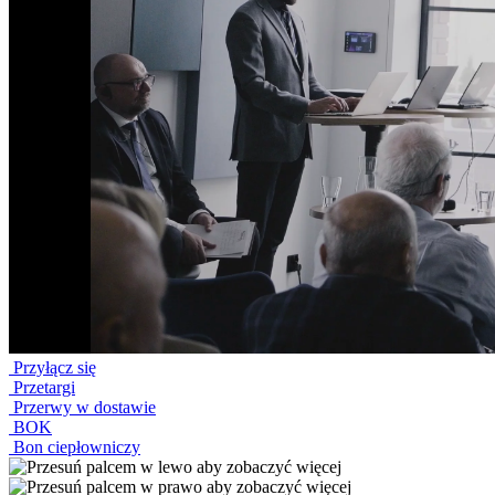
Przyłącz się
Przetargi
Przerwy w dostawie
BOK
Bon ciepłowniczy