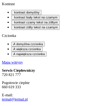
Kontrast
kontrast domyślny
kontrast biały tekst na czarnym
kontrast czarny tekst na żółtym
kontrast żółty tekst na czarnym
Czcionka
A
domyślna czcionka
A
większa czcionka
A
największa czcionka
Mapa witryny
Serwis Ciepłowniczy
720 821 777
Pogotowie cieplne
660 619 333
E-mail:
termal@termal.pl