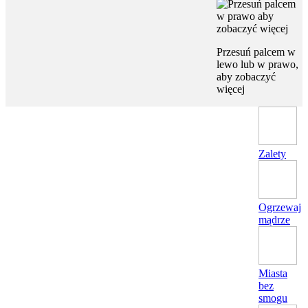
Przesuń palcem w
lewo lub w prawo,
aby zobaczyć
więcej
Zalety
Ogrzewaj
mądrze
Miasta
bez
smogu