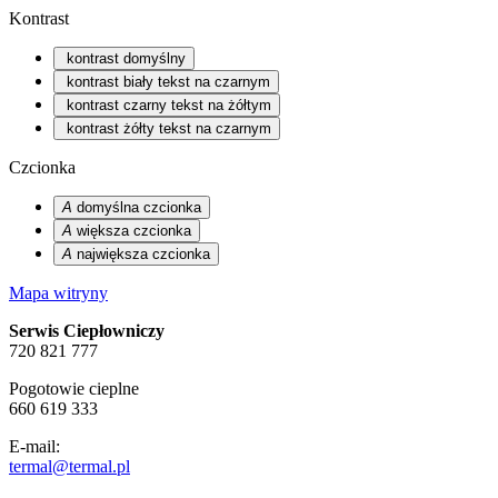
Kontrast
kontrast domyślny
kontrast biały tekst na czarnym
kontrast czarny tekst na żółtym
kontrast żółty tekst na czarnym
Czcionka
A
domyślna czcionka
A
większa czcionka
A
największa czcionka
Mapa witryny
Serwis Ciepłowniczy
720 821 777
Pogotowie cieplne
660 619 333
E-mail:
termal@termal.pl