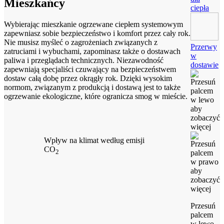
Mieszkańcy
ciepła
Wybierając mieszkanie ogrzewane ciepłem systemowym
zapewniasz sobie bezpieczeństwo i komfort przez cały rok.
Nie musisz myśleć o zagrożeniach związanych z
Przerwy
zatruciami i wybuchami, zapominasz także o dostawach
w
paliwa i przeglądach technicznych. Niezawodność
dostawie
zapewniają specjaliści czuwający na bezpieczeństwem
dostaw całą dobę przez okrągły rok. Dzięki wysokim
normom, związanym z produkcją i dostawą jest to także
ogrzewanie ekologiczne, które ogranicza smog w mieście.
Wpływ na klimat według emisji
CO
2
Przesuń
palcem
w lewo