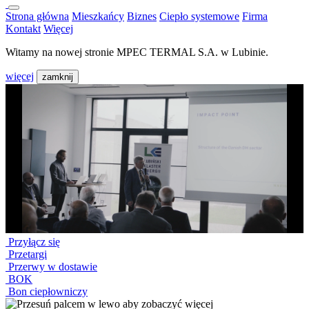
Strona główna
Mieszkańcy
Biznes
Ciepło systemowe
Firma
Kontakt
Więcej
Witamy na nowej stronie MPEC TERMAL S.A. w Lubinie.
więcej
zamknij
Przyłącz się
Przetargi
Przerwy w dostawie
BOK
Bon ciepłowniczy