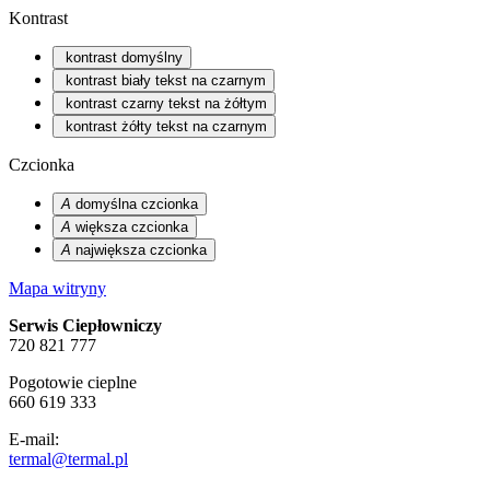
Kontrast
kontrast domyślny
kontrast biały tekst na czarnym
kontrast czarny tekst na żółtym
kontrast żółty tekst na czarnym
Czcionka
A
domyślna czcionka
A
większa czcionka
A
największa czcionka
Mapa witryny
Serwis Ciepłowniczy
720 821 777
Pogotowie cieplne
660 619 333
E-mail:
termal@termal.pl