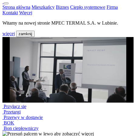
Strona główna
Mieszkańcy
Biznes
Ciepło systemowe
Firma
Kontakt
Więcej
Witamy na nowej stronie MPEC TERMAL S.A. w Lubinie.
więcej
zamknij
Przyłącz się
Przetargi
Przerwy w dostawie
BOK
Bon ciepłowniczy