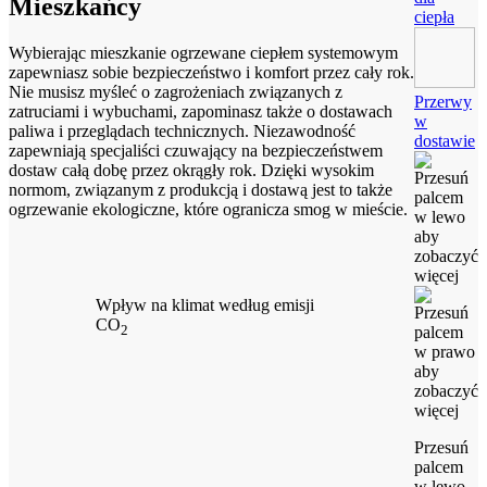
Mieszkańcy
ciepła
Wybierając mieszkanie ogrzewane ciepłem systemowym
zapewniasz sobie bezpieczeństwo i komfort przez cały rok.
Nie musisz myśleć o zagrożeniach związanych z
Przerwy
zatruciami i wybuchami, zapominasz także o dostawach
w
paliwa i przeglądach technicznych. Niezawodność
dostawie
zapewniają specjaliści czuwający na bezpieczeństwem
dostaw całą dobę przez okrągły rok. Dzięki wysokim
normom, związanym z produkcją i dostawą jest to także
ogrzewanie ekologiczne, które ogranicza smog w mieście.
Wpływ na klimat według emisji
CO
2
Przesuń
palcem
w lewo