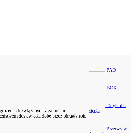
FAQ
BOK
Taryfa dla
rożeniach związanych z zatruciami i
ciepła
zeństwem dostaw całą dobę przez okrągły rok.
Przerwy w