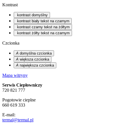
Kontrast
kontrast domyślny
kontrast biały tekst na czarnym
kontrast czarny tekst na żółtym
kontrast żółty tekst na czarnym
Czcionka
A
domyślna czcionka
A
większa czcionka
A
największa czcionka
Mapa witryny
Serwis Ciepłowniczy
720 821 777
Pogotowie cieplne
660 619 333
E-mail:
termal@termal.pl