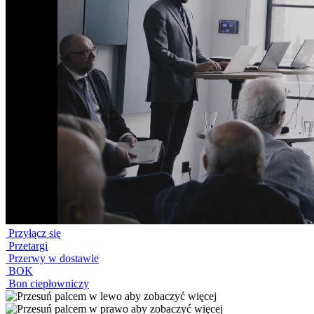
Przyłącz się
Przetargi
Przerwy w dostawie
BOK
Bon ciepłowniczy