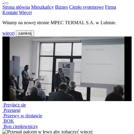
Strona główna
Mieszkańcy
Biznes
Ciepło systemowe
Firma
Kontakt
Więcej
Witamy na nowej stronie MPEC TERMAL S.A. w Lubinie.
więcej
zamknij
Przyłącz się
Przetargi
Przerwy w dostawie
BOK
Bon ciepłowniczy