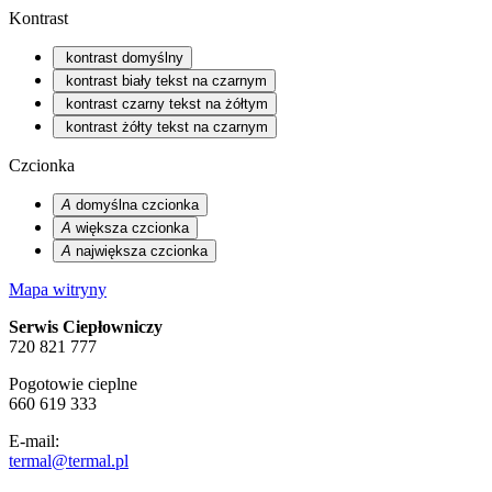
Kontrast
kontrast domyślny
kontrast biały tekst na czarnym
kontrast czarny tekst na żółtym
kontrast żółty tekst na czarnym
Czcionka
A
domyślna czcionka
A
większa czcionka
A
największa czcionka
Mapa witryny
Serwis Ciepłowniczy
720 821 777
Pogotowie cieplne
660 619 333
E-mail:
termal@termal.pl