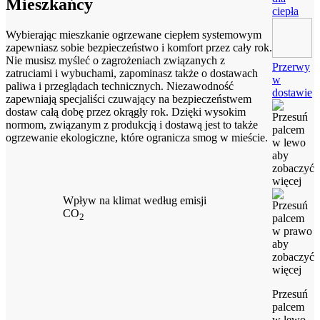
Mieszkańcy
ciepła
Wybierając mieszkanie ogrzewane ciepłem systemowym
zapewniasz sobie bezpieczeństwo i komfort przez cały rok.
Nie musisz myśleć o zagrożeniach związanych z
Przerwy
zatruciami i wybuchami, zapominasz także o dostawach
w
paliwa i przeglądach technicznych. Niezawodność
dostawie
zapewniają specjaliści czuwający na bezpieczeństwem
dostaw całą dobę przez okrągły rok. Dzięki wysokim
normom, związanym z produkcją i dostawą jest to także
ogrzewanie ekologiczne, które ogranicza smog w mieście.
Wpływ na klimat według emisji
CO
2
Przesuń
palcem
w lewo