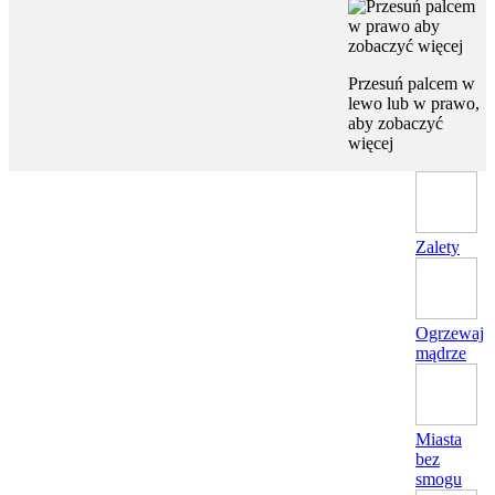
Przesuń palcem w
lewo lub w prawo,
aby zobaczyć
więcej
Zalety
Ogrzewaj
mądrze
Miasta
bez
smogu