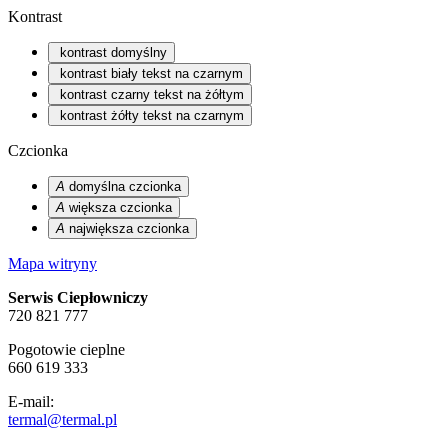
Kontrast
kontrast domyślny
kontrast biały tekst na czarnym
kontrast czarny tekst na żółtym
kontrast żółty tekst na czarnym
Czcionka
A
domyślna czcionka
A
większa czcionka
A
największa czcionka
Mapa witryny
Serwis Ciepłowniczy
720 821 777
Pogotowie cieplne
660 619 333
E-mail:
termal@termal.pl