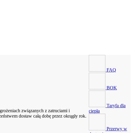
FAQ
BOK
Taryfa dla
rożeniach związanych z zatruciami i
ciepła
zeństwem dostaw całą dobę przez okrągły rok.
Przerwy w