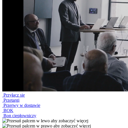
Przyłącz się
Przetargi
Przerwy w dostawie
BOK
Bon ciepłowniczy