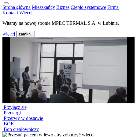
Strona główna
Mieszkańcy
Biznes
Ciepło systemowe
Firma
Kontakt
Więcej
Witamy na nowej stronie MPEC TERMAL S.A. w Lubinie.
więcej
zamknij
Przyłącz się
Przetargi
Przerwy w dostawie
BOK
Bon ciepłowniczy