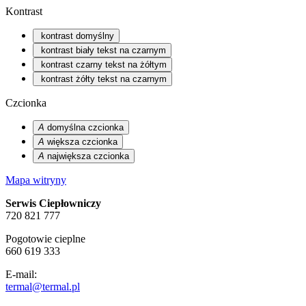
Kontrast
kontrast domyślny
kontrast biały tekst na czarnym
kontrast czarny tekst na żółtym
kontrast żółty tekst na czarnym
Czcionka
A
domyślna czcionka
A
większa czcionka
A
największa czcionka
Mapa witryny
Serwis Ciepłowniczy
720 821 777
Pogotowie cieplne
660 619 333
E-mail:
termal@termal.pl