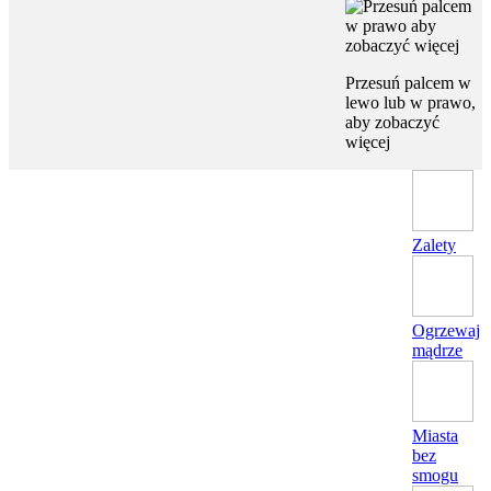
Przesuń palcem w
lewo lub w prawo,
aby zobaczyć
więcej
Zalety
Ogrzewaj
mądrze
Miasta
bez
smogu