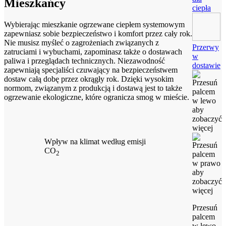
Mieszkańcy
ciepła
Wybierając mieszkanie ogrzewane ciepłem systemowym
zapewniasz sobie bezpieczeństwo i komfort przez cały rok.
Nie musisz myśleć o zagrożeniach związanych z
Przerwy
zatruciami i wybuchami, zapominasz także o dostawach
w
paliwa i przeglądach technicznych. Niezawodność
dostawie
zapewniają specjaliści czuwający na bezpieczeństwem
dostaw całą dobę przez okrągły rok. Dzięki wysokim
normom, związanym z produkcją i dostawą jest to także
ogrzewanie ekologiczne, które ogranicza smog w mieście.
Wpływ na klimat według emisji
CO
2
Przesuń
palcem
w lewo