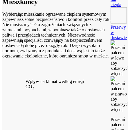
Mieszkańcy
ciepła
Wybierając mieszkanie ogrzewane ciepłem systemowym
zapewniasz sobie bezpieczeństwo i komfort przez cały rok.
Nie musisz myśleć o zagrożeniach związanych z
Przerwy
zatruciami i wybuchami, zapominasz także o dostawach
w
paliwa i przeglądach technicznych. Niezawodność
dostawie
zapewniają specjaliści czuwający na bezpieczeństwem
dostaw całą dobę przez okrągły rok. Dzięki wysokim
normom, związanym z produkcją i dostawą jest to także
ogrzewanie ekologiczne, które ogranicza smog w mieście.
Wpływ na klimat według emisji
CO
2
Przesuń
palcem
w lewo