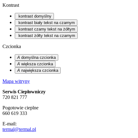
Kontrast
kontrast domyślny
kontrast biały tekst na czarnym
kontrast czarny tekst na żółtym
kontrast żółty tekst na czarnym
Czcionka
A
domyślna czcionka
A
większa czcionka
A
największa czcionka
Mapa witryny
Serwis Ciepłowniczy
720 821 777
Pogotowie cieplne
660 619 333
E-mail:
termal@termal.pl