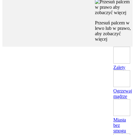
Przesuń palcem w
lewo lub w prawo,
aby zobaczyć
więcej
Zalety
Ogrzewaj
mądrze
Miasta
bez
smogu