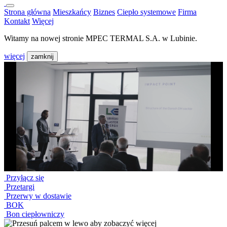
Strona główna
Mieszkańcy
Biznes
Ciepło systemowe
Firma
Kontakt
Więcej
Witamy na nowej stronie MPEC TERMAL S.A. w Lubinie.
więcej
zamknij
Przyłącz się
Przetargi
Przerwy w dostawie
BOK
Bon ciepłowniczy