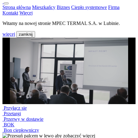
Strona główna
Mieszkańcy
Biznes
Ciepło systemowe
Firma
Kontakt
Więcej
Witamy na nowej stronie MPEC TERMAL S.A. w Lubinie.
więcej
zamknij
Przyłącz się
Przetargi
Przerwy w dostawie
BOK
Bon ciepłowniczy