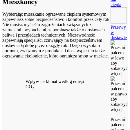
Mieszkańcy
ciepła
Wybierając mieszkanie ogrzewane ciepłem systemowym
zapewniasz sobie bezpieczeństwo i komfort przez cały rok.
Nie musisz myśleć o zagrożeniach związanych z
Przerwy
zatruciami i wybuchami, zapominasz także o dostawach
w
paliwa i przeglądach technicznych. Niezawodność
dostawie
zapewniają specjaliści czuwający na bezpieczeństwem
dostaw całą dobę przez okrągły rok. Dzięki wysokim
normom, związanym z produkcją i dostawą jest to także
ogrzewanie ekologiczne, które ogranicza smog w mieście.
Wpływ na klimat według emisji
CO
2
Przesuń
palcem
w lewo