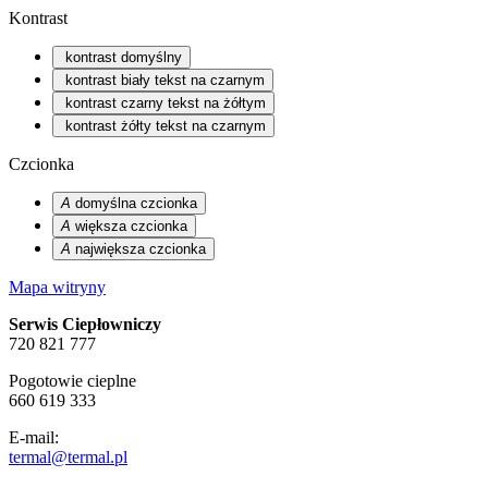
Kontrast
kontrast domyślny
kontrast biały tekst na czarnym
kontrast czarny tekst na żółtym
kontrast żółty tekst na czarnym
Czcionka
A
domyślna czcionka
A
większa czcionka
A
największa czcionka
Mapa witryny
Serwis Ciepłowniczy
720 821 777
Pogotowie cieplne
660 619 333
E-mail:
termal@termal.pl