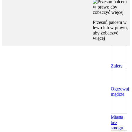
Przesuń palcem w
lewo lub w prawo,
aby zobaczyć
więcej
Zalety
Ogrzewaj
mądrze
Miasta
bez
smogu