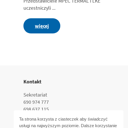
Przedstawiciele MPEC TERMAL i LKE
uczestniczyli ...
więcej
Kontakt
Sekretariat
690 974 777
698 637 115
termal@termal.pl
Ta strona korzysta z ciasteczek aby świadczyć
usługi na najwyższym poziomie. Dalsze korzystanie