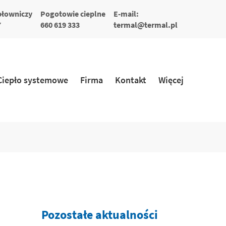
płowniczy
Pogotowie cieplne
E-mail:
7
660 619 333
termal@termal.pl
Ciepło systemowe
Firma
Kontakt
Więcej
Pozostałe aktualności