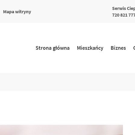
Serwis Cie
większa
a
Mapa witryny
a
ionka
720 821 77
ka
Strona główna
Mieszkańcy
Biznes